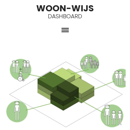
WOON-WIJS
DASHBOARD
Spring
naar
de
inhoud