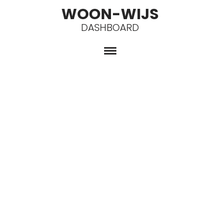
WOON-WIJS
DASHBOARD
Spring
naar
de
inhoud